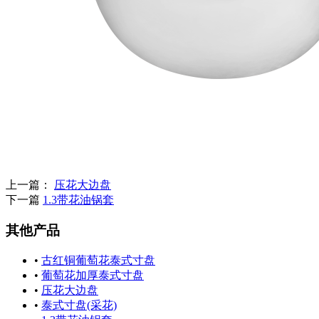
上一篇：
压花大边盘
下一篇
1.3带花油锅套
其他产品
•
古红铜葡萄花泰式寸盘
•
葡萄花加厚泰式寸盘
•
压花大边盘
•
泰式寸盘(采花)