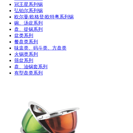
冠王星系列锅
弘铂尔系列锅
欧尔曼/欧格登/欧特粤系列锅
碗、汤盆系列
盘、提锅系列
盆类系列
餐盘类系列
味盅类、码斗类、方盘类
火锅类系列
筛盆系列
盘、油锅套系列
有型盘类系列