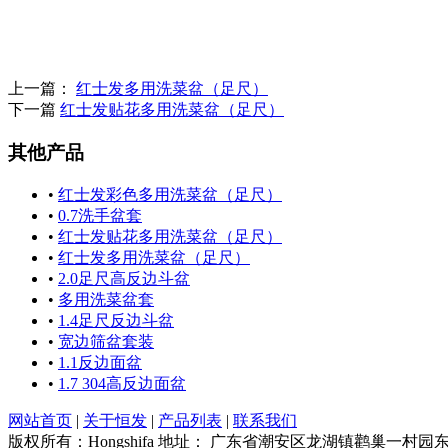
上一篇：
红士发多用洗菜盆（足尺）
下一篇
红士发贴花多用洗菜盆（足尺）
其他产品
•
红士发彩色多用洗菜盆（足尺）
•
0.7洗手盆套
•
红士发贴花多用洗菜盆（足尺）
•
红士发多用洗菜盆（足尺）
•
2.0足尺高反边斗盆
•
多用洗菜盆套
•
1.4足尺反边斗盆
•
宽边筛盆套装
•
1.1反边面盆
•
1.7 304高反边面盆
网站首页
|
关于恒发
|
产品列表
|
联系我们
版权所有：Hongshifa 地址： 广东省潮安区龙湖镇鹳巢一村园东二片 电话：+86