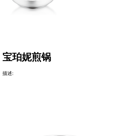
宝珀妮煎锅
描述: